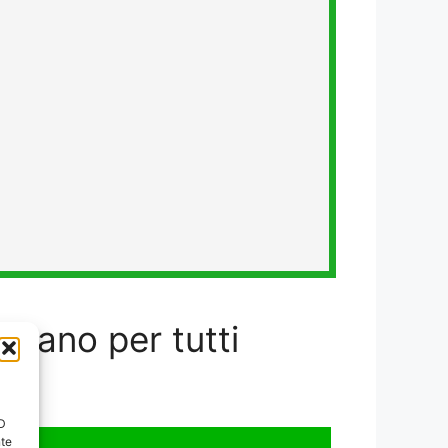
riano per tutti
ID
nte