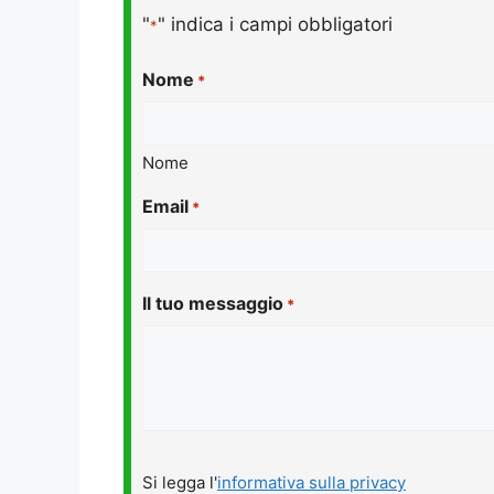
"
" indica i campi obbligatori
*
Nome
*
Nome
Email
*
Il tuo messaggio
*
Si
Si legga l'
informativa sulla privacy