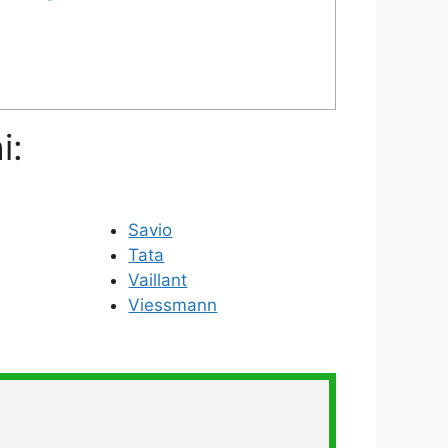
i:
Savio
Tata
Vaillant
Viessmann