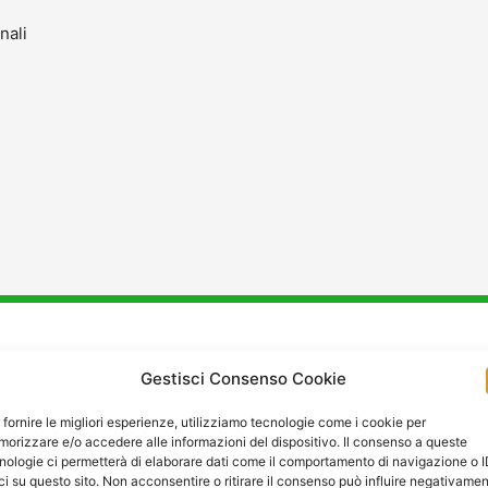
nali
stenza
e
Manutenzione
a La
Gestisci Consenso Cookie
 fornire le migliori esperienze, utilizziamo tecnologie come i cookie per
orizzare e/o accedere alle informazioni del dispositivo. Il consenso a queste
nologie ci permetterà di elaborare dati come il comportamento di navigazione o 
ci su questo sito. Non acconsentire o ritirare il consenso può influire negativame