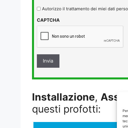
legga
l'informativa
Autorizzo il trattamento dei miei dati perso
sulla
CAPTCHA
privacy
*
Installazione
,
Assi
questi profotti:
Per
mem
tec
uni