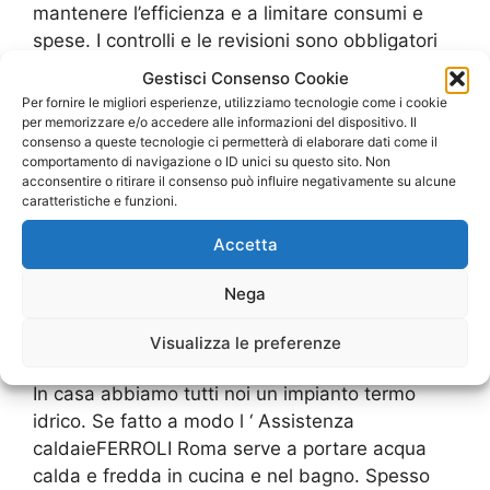
mantenere l’efficienza e a limitare consumi e
spese. I controlli e le revisioni sono obbligatori
per legge, permettono di individuare
Gestisci Consenso Cookie
eventualiguasti e anomalie e garantiscono una
Per fornire le migliori esperienze, utilizziamo tecnologie come i cookie
migliore efficienza dell’impianto. Ogni …
Leggi
per memorizzare e/o accedere alle informazioni del dispositivo. Il
consenso a queste tecnologie ci permetterà di elaborare dati come il
tutto
comportamento di navigazione o ID unici su questo sito. Non
acconsentire o ritirare il consenso può influire negativamente su alcune
caratteristiche e funzioni.
Accetta
Assistenza caldaie
Nega
FERROLI Roma
Visualizza le preferenze
In casa abbiamo tutti noi un impianto termo
idrico. Se fatto a modo l ‘ Assistenza
caldaieFERROLI Roma serve a portare acqua
calda e fredda in cucina e nel bagno. Spesso