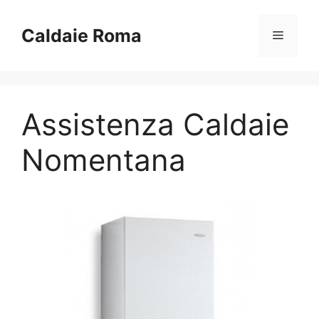
Vai
al
Caldaie Roma
Menu
contenuto
Assistenza Caldaie
Nomentana