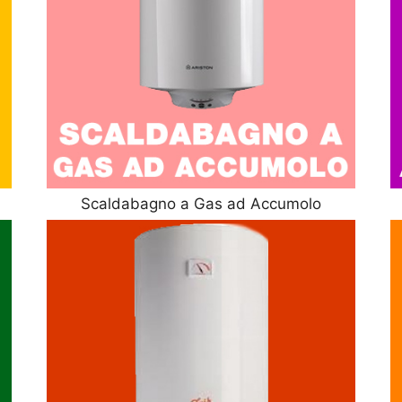
Scaldabagno a Gas ad Accumolo