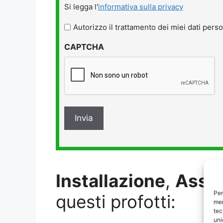
Si
Si legga l'
informativa sulla privacy
legga
l'informativa
Autorizzo il trattamento dei miei dati perso
sulla
CAPTCHA
privacy
*
Installazione
,
Assi
Per
questi profotti:
mem
tec
uni