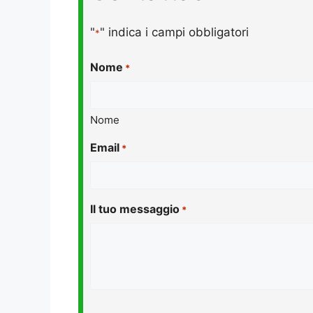
"
" indica i campi obbligatori
*
Nome
*
Nome
Email
*
Il tuo messaggio
*