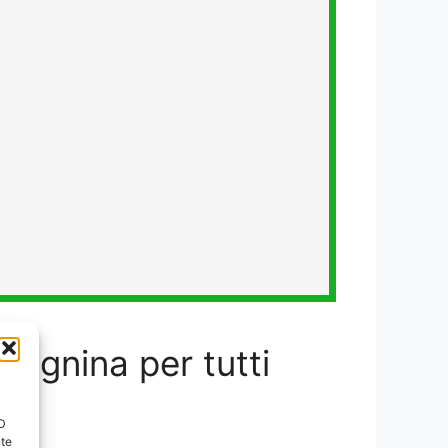
nagnina per tutti
ID
nte