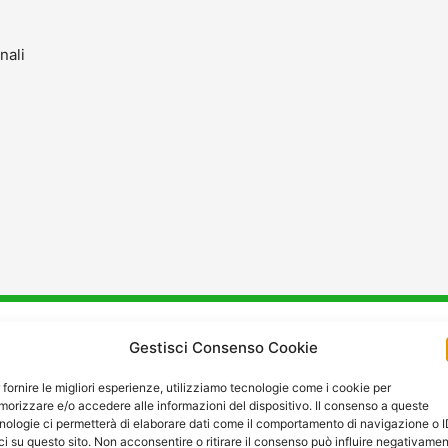
nali
Gestisci Consenso Cookie
stenza
e
Manutenzione
a A
 fornire le migliori esperienze, utilizziamo tecnologie come i cookie per
orizzare e/o accedere alle informazioni del dispositivo. Il consenso a queste
nologie ci permetterà di elaborare dati come il comportamento di navigazione o 
ci su questo sito. Non acconsentire o ritirare il consenso può influire negativame