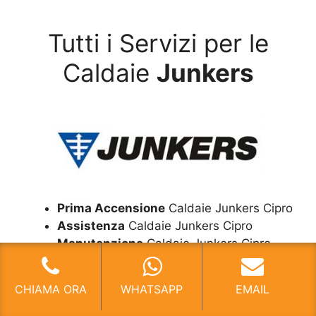
Tutti i Servizi per le
Caldaie
Junkers
Prima Accensione
Caldaie Junkers Cipro
Assistenza
Caldaie Junkers Cipro
Manutenzione
Caldaie Junkers Cipro
Riparazione
Caldaie Junkers Cipro
Pronto Intervento
Caldaie Junkers Cipro
CHIAMA ORA
WHATSAPP
EMAIL
Sostituzione
Caldaie Junkers Cipro
Pulizia
Caldaie Junkers Cipro