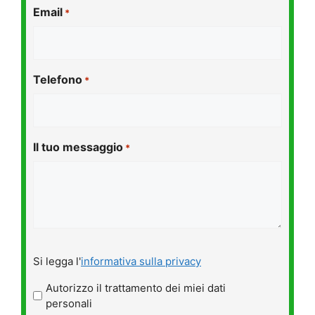
Email
*
Telefono
*
Il tuo messaggio
*
Si
Si legga l'
informativa sulla privacy
legga
l'informativa
Autorizzo il trattamento dei miei dati
sulla
personali