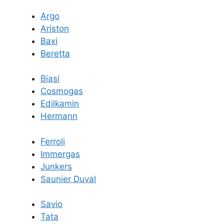
Argo
Ariston
Baxi
Beretta
Biasi
Cosmogas
Edilkamin
Hermann
Ferroli
Immergas
Junkers
Saunier Duval
Savio
Tata