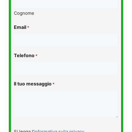
Cognome
Email
*
Telefono
*
Il tuo messaggio
*
Si
Si legga l'
informativa sulla privacy