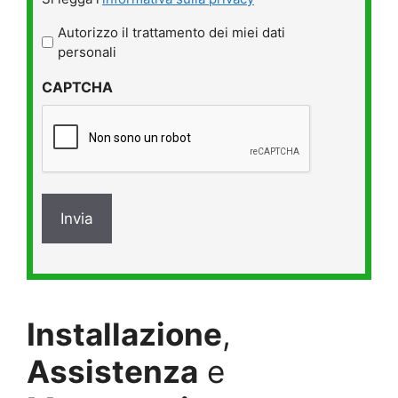
legga
l'informativa
Autorizzo il trattamento dei miei dati
sulla
personali
privacy
CAPTCHA
*
Installazione
,
Assistenza
e