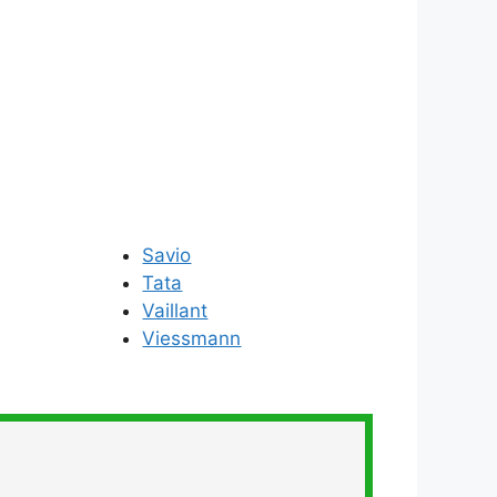
Savio
Tata
Vaillant
Viessmann