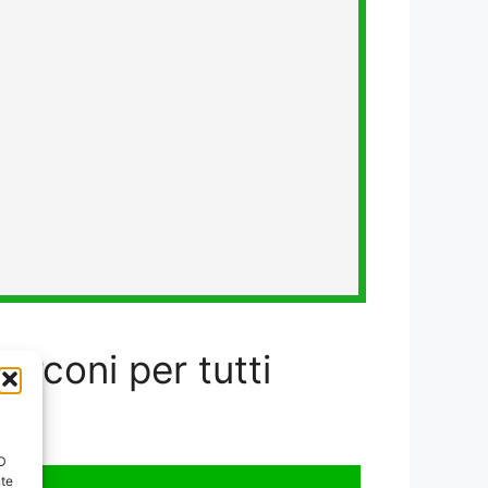
arconi per tutti
ID
nte