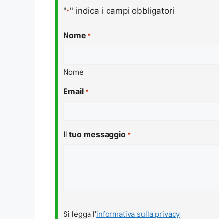
"
" indica i campi obbligatori
*
Nome
*
Nome
Email
*
Il tuo messaggio
*
Si
Si legga l'
informativa sulla privacy