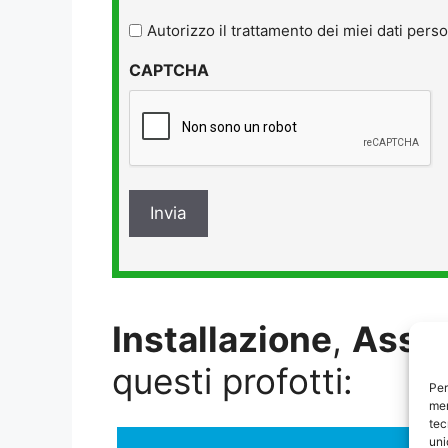
legga
l'informativa
Autorizzo il trattamento dei miei dati perso
sulla
CAPTCHA
privacy
*
Installazione
,
Assi
questi profotti:
Per
mem
tec
uni