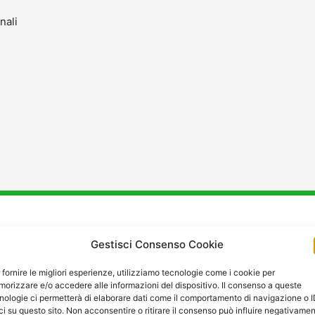
nali
stenza
e
Manutenzione
a M
Gestisci Consenso Cookie
 fornire le migliori esperienze, utilizziamo tecnologie come i cookie per
orizzare e/o accedere alle informazioni del dispositivo. Il consenso a queste
nologie ci permetterà di elaborare dati come il comportamento di navigazione o 
ci su questo sito. Non acconsentire o ritirare il consenso può influire negativame