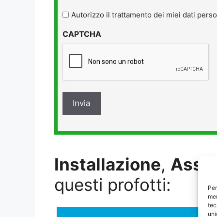
legga
l'informativa
Autorizzo il trattamento dei miei dati perso
sulla
CAPTCHA
privacy
*
Installazione
,
Assi
questi profotti:
Per
mem
tec
uni