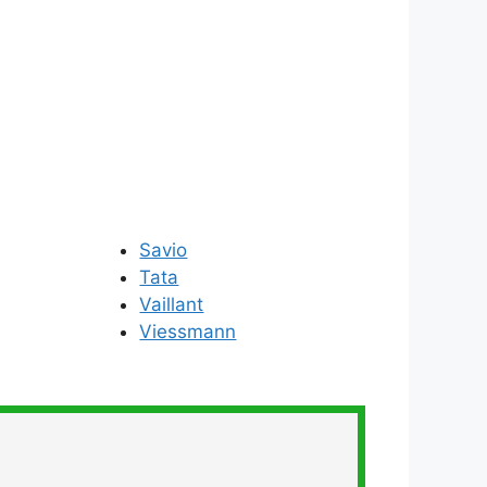
Savio
Tata
Vaillant
Viessmann