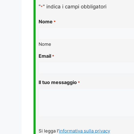
"
" indica i campi obbligatori
*
Nome
*
Nome
Email
*
Il tuo messaggio
*
Si
Si legga l'
informativa sulla privacy