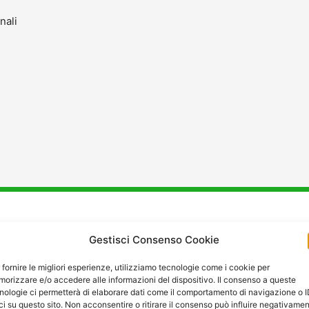
nali
stenza
e
Manutenzione
a Pr
Gestisci Consenso Cookie
 fornire le migliori esperienze, utilizziamo tecnologie come i cookie per
orizzare e/o accedere alle informazioni del dispositivo. Il consenso a queste
nologie ci permetterà di elaborare dati come il comportamento di navigazione o 
ci su questo sito. Non acconsentire o ritirare il consenso può influire negativame