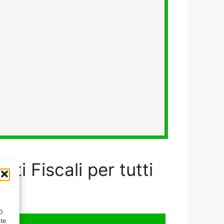
ati Fiscali per tutti
ID
nte