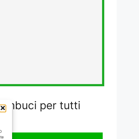
ambuci per tutti
ID
nte