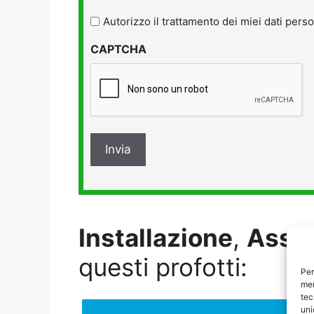
legga
l'informativa
Autorizzo il trattamento dei miei dati perso
sulla
CAPTCHA
privacy
*
Installazione
,
Assi
questi profotti:
Per
mem
tec
uni