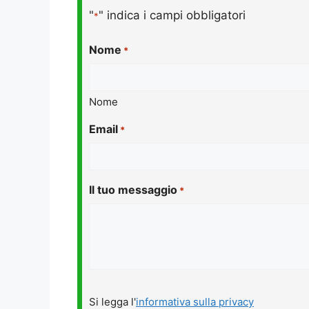
"
" indica i campi obbligatori
*
Nome
*
Nome
Email
*
Il tuo messaggio
*
Si
Si legga l'
informativa sulla privacy