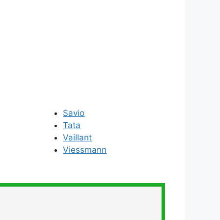
Savio
Tata
Vaillant
Viessmann