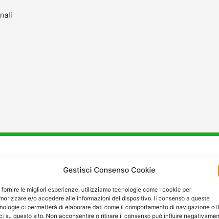
nali
stenza
e
Manutenzione
a S
Gestisci Consenso Cookie
 fornire le migliori esperienze, utilizziamo tecnologie come i cookie per
orizzare e/o accedere alle informazioni del dispositivo. Il consenso a queste
nologie ci permetterà di elaborare dati come il comportamento di navigazione o 
ci su questo sito. Non acconsentire o ritirare il consenso può influire negativame