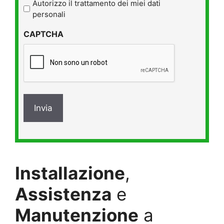
l'informativa
Autorizzo il trattamento dei miei dati
sulla
personali
privacy
CAPTCHA
*
Installazione
,
Assistenza
e
Manutenzione
a