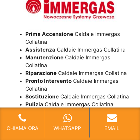
Prima Accensione
Caldaie Immergas
Collatina
Assistenza
Caldaie Immergas Collatina
Manutenzione
Caldaie Immergas
Collatina
Riparazione
Caldaie Immergas Collatina
Pronto Intervento
Caldaie Immergas
Collatina
Sostituzione
Caldaie Immergas Collatina
Pulizia
Caldaie Immergas Collatina
Controllo Fumi
Caldaie Immergas
Collatina
Bollino Blu
Caldaie Immergas Collatina
CHIAMA ORA
WHATSAPP
EMAIL
Vendita Caldaie
Immergas Collatina