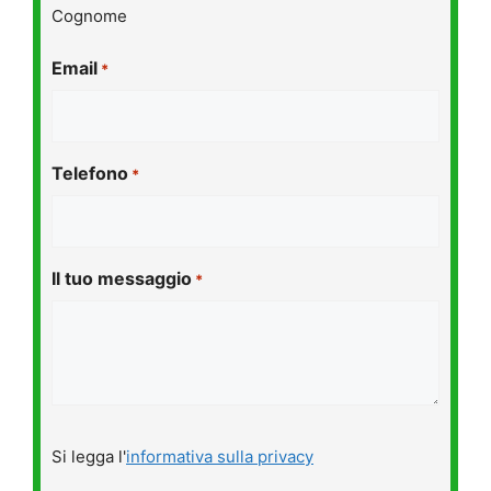
Cognome
Email
*
Telefono
*
Il tuo messaggio
*
Si
Si legga l'
informativa sulla privacy
legga