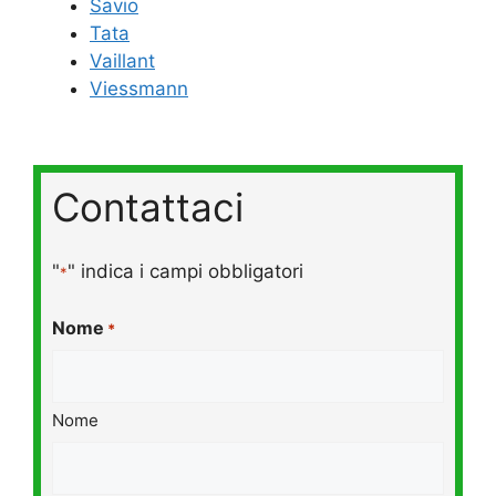
Savio
Tata
Vaillant
Viessmann
Contattaci
"
" indica i campi obbligatori
*
Nome
*
Nome