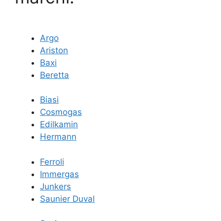
Argo
Ariston
Baxi
Beretta
Biasi
Cosmogas
Edilkamin
Hermann
Ferroli
Immergas
Junkers
Saunier Duval