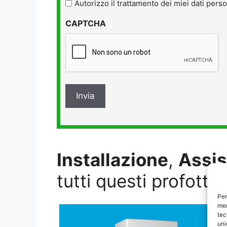
l'informativa
Autorizzo il trattamento dei miei dati perso
sulla
CAPTCHA
privacy
*
Installazione
,
Assi
tutti questi profotti:
Per
mem
tec
uni