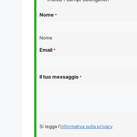
Nome
*
Nome
Email
*
Il tuo messaggio
*
Si
Si legga l'
informativa sulla privacy
legga