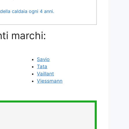
della caldaia ogni 4 anni.
ti marchi:
Savio
Tata
Vaillant
Viessmann