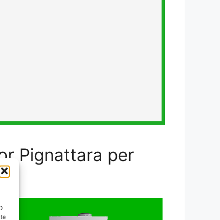
or Pignattara per
ID
nte