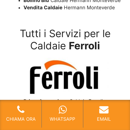
Bollino Blu
Caldaie Hermann Monteverde
Vendita Caldaie
Hermann Monteverde
Tutti i Servizi per le
Caldaie
Ferroli
Prima Accensione
Caldaie Ferroli
Monteverde
Assistenza
Caldaie Ferroli Monteverde
CHIAMA ORA
WHATSAPP
EMAIL
Manutenzione
Caldaie Ferroli