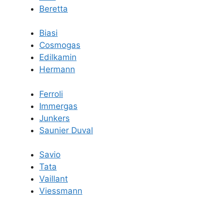
Beretta
Biasi
Cosmogas
Edilkamin
Hermann
Ferroli
Immergas
Junkers
Saunier Duval
Savio
Tata
Vaillant
Viessmann