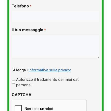
Telefono
*
Il tuo messaggio
*
Si
Si legga l'
informativa sulla privacy
legga
l'informativa
Autorizzo il trattamento dei miei dati
sulla
personali
privacy
CAPTCHA
*