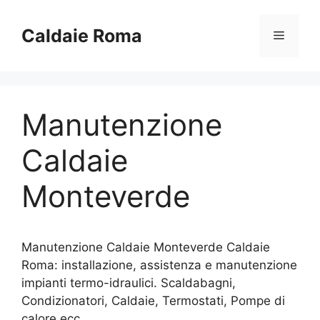
Vai
al
Caldaie Roma
Menu
contenuto
Manutenzione
Caldaie
Monteverde
Manutenzione Caldaie Monteverde Caldaie
Roma: installazione, assistenza e manutenzione
impianti termo-idraulici. Scaldabagni,
Condizionatori, Caldaie, Termostati, Pompe di
calore ecc..