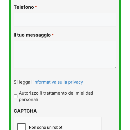
Telefono
*
Il tuo messaggio
*
Si
Si legga l'
informativa sulla privacy
legga
l'informativa
Autorizzo il trattamento dei miei dati
sulla
personali
privacy
CAPTCHA
*