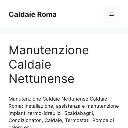
Vai
al
Caldaie Roma
Menu
contenuto
Manutenzione
Caldaie
Nettunense
Manutenzione Caldaie Nettunense Caldaie
Roma: installazione, assistenza e manutenzione
impianti termo-idraulici. Scaldabagni,
Condizionatori, Caldaie, Termostati, Pompe di
calore ecc..