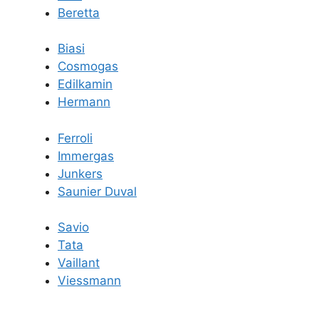
Beretta
Biasi
Cosmogas
Edilkamin
Hermann
Ferroli
Immergas
Junkers
Saunier Duval
Savio
Tata
Vaillant
Viessmann