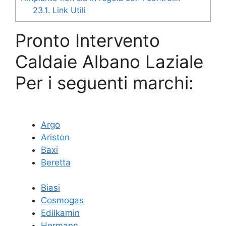
23.1.
Link Utili
Pronto Intervento
Caldaie Albano Laziale
Per i seguenti marchi:
Argo
Ariston
Baxi
Beretta
Biasi
Cosmogas
Edilkamin
Hermann