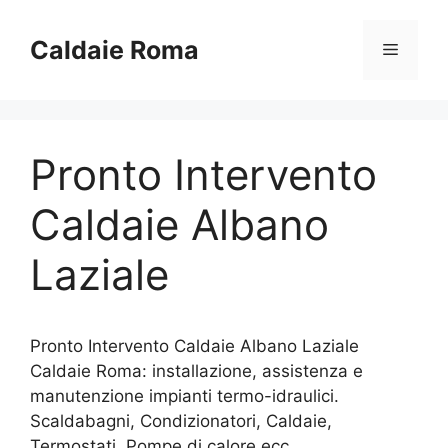
Vai
al
Caldaie Roma
Menu
contenuto
Pronto Intervento
Caldaie Albano
Laziale
Pronto Intervento Caldaie Albano Laziale
Caldaie Roma: installazione, assistenza e
manutenzione impianti termo-idraulici.
Scaldabagni, Condizionatori, Caldaie,
Termostati, Pompe di calore ecc..