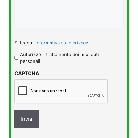
Si
Si legga l'
informativa sulla privacy
legga
l'informativa
Autorizzo il trattamento dei miei dati
sulla
personali
privacy
CAPTCHA
*