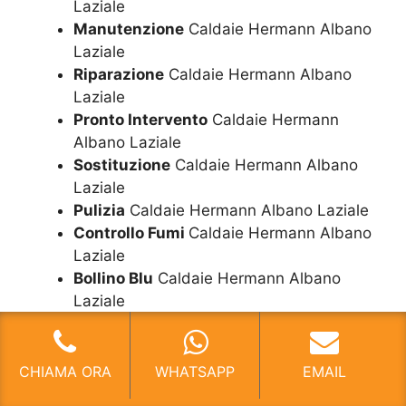
Laziale
Manutenzione
Caldaie Hermann Albano
Laziale
Riparazione
Caldaie Hermann Albano
Laziale
Pronto Intervento
Caldaie Hermann
Albano Laziale
Sostituzione
Caldaie Hermann Albano
Laziale
Pulizia
Caldaie Hermann Albano Laziale
Controllo Fumi
Caldaie Hermann Albano
Laziale
Bollino Blu
Caldaie Hermann Albano
Laziale
Vendita Caldaie
Hermann Albano Laziale
CHIAMA ORA
WHATSAPP
EMAIL
Tutti i Servizi per le