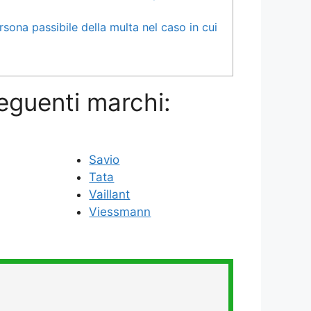
rsona passibile della multa nel caso in cui
seguenti marchi:
Savio
Tata
Vaillant
Viessmann