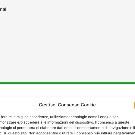
nali
stenza
e
Manutenzione
a C
Gestisci Consenso Cookie
 fornire le migliori esperienze, utilizziamo tecnologie come i cookie per
orizzare e/o accedere alle informazioni del dispositivo. Il consenso a queste
nologie ci permetterà di elaborare dati come il comportamento di navigazione o 
ci su questo sito. Non acconsentire o ritirare il consenso può influire negativame