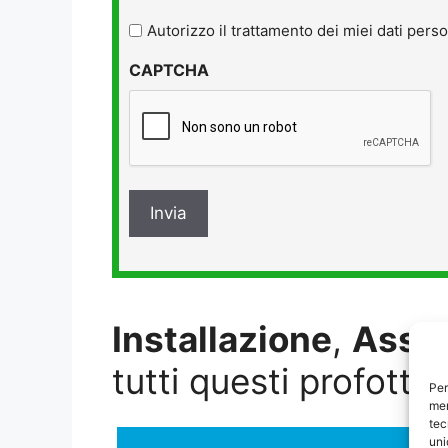
legga
l'informativa
Autorizzo il trattamento dei miei dati perso
sulla
CAPTCHA
privacy
*
Installazione
,
Assi
tutti questi profotti:
Per
mem
tec
uni