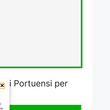
olli Portuensi per
ID
nte