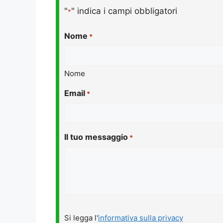
"
" indica i campi obbligatori
*
Nome
*
Nome
Email
*
Il tuo messaggio
*
Si
Si legga l'
informativa sulla privacy