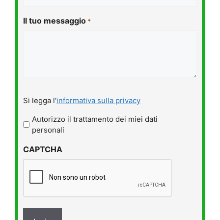
Il tuo messaggio
*
Si
Si legga l'
informativa sulla privacy
legga
l'informativa
Autorizzo il trattamento dei miei dati
sulla
personali
privacy
CAPTCHA
*