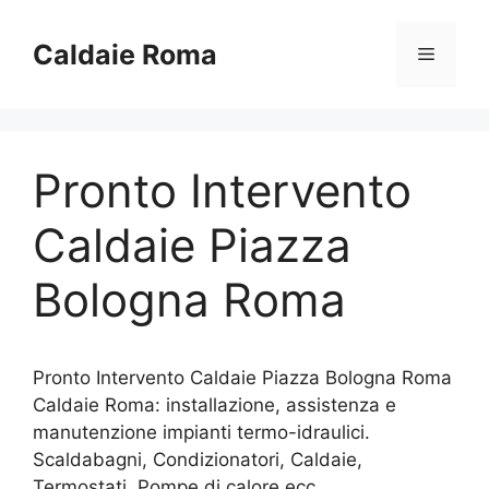
Vai
al
Caldaie Roma
Menu
contenuto
Pronto Intervento
Caldaie Piazza
Bologna Roma
Pronto Intervento Caldaie Piazza Bologna Roma
Caldaie Roma: installazione, assistenza e
manutenzione impianti termo-idraulici.
Scaldabagni, Condizionatori, Caldaie,
Termostati, Pompe di calore ecc..