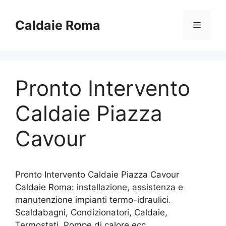
Vai
al
Caldaie Roma
Menu
contenuto
Pronto Intervento
Caldaie Piazza
Cavour
Pronto Intervento Caldaie Piazza Cavour
Caldaie Roma: installazione, assistenza e
manutenzione impianti termo-idraulici.
Scaldabagni, Condizionatori, Caldaie,
Termostati, Pompe di calore ecc..