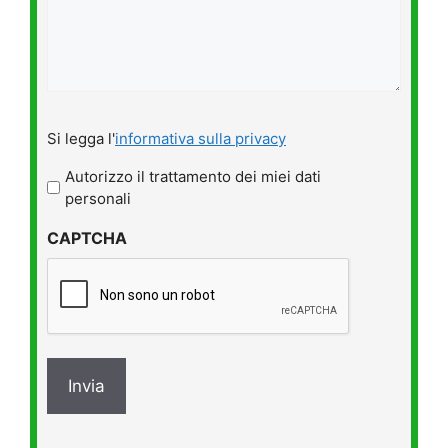
Si
Si legga l'
informativa sulla privacy
legga
l'informativa
Autorizzo il trattamento dei miei dati
sulla
personali
privacy
CAPTCHA
*