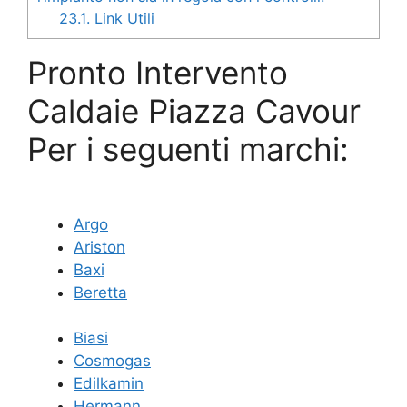
23.1.
Link Utili
Pronto Intervento
Caldaie Piazza Cavour
Per i seguenti marchi:
Argo
Ariston
Baxi
Beretta
Biasi
Cosmogas
Edilkamin
Hermann