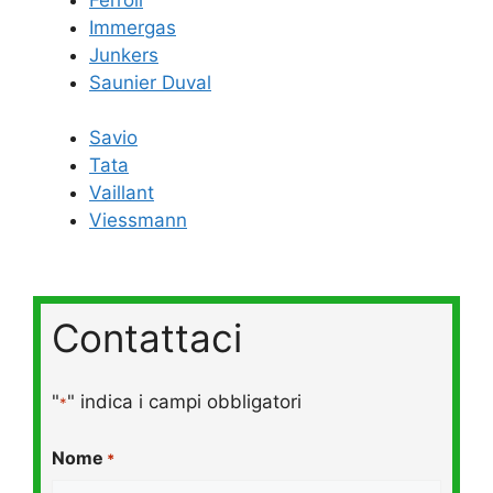
Immergas
Junkers
Saunier Duval
Savio
Tata
Vaillant
Viessmann
Contattaci
"
" indica i campi obbligatori
*
Nome
*