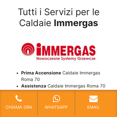
Tutti i Servizi per le
Caldaie
Immergas
Prima Accensione
Caldaie Immergas
Roma 70
Assistenza
Caldaie Immergas Roma 70
Manutenzione
Caldaie Immergas Roma
70
Riparazione
Caldaie Immergas Roma 70
CHIAMA ORA
WHATSAPP
EMAIL
Pronto Intervento
Caldaie Immergas