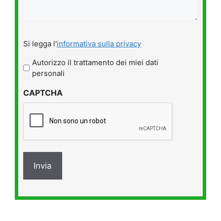
Si
Si legga l'
informativa sulla privacy
legga
l'informativa
Autorizzo il trattamento dei miei dati
sulla
personali
privacy
CAPTCHA
*