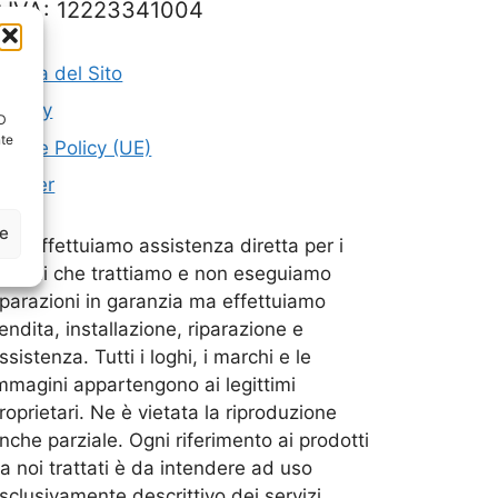
P.IVA: 12223341004
appa del Sito
rivacy
ID
nte
ookie Policy (UE)
artner
ze
on effettuiamo assistenza diretta per i
archi che trattiamo e non eseguiamo
iparazioni in garanzia ma effettuiamo
endita, installazione, riparazione e
ssistenza. Tutti i loghi, i marchi e le
mmagini appartengono ai legittimi
roprietari. Ne è vietata la riproduzione
nche parziale. Ogni riferimento ai prodotti
a noi trattati è da intendere ad uso
sclusivamente descrittivo dei servizi