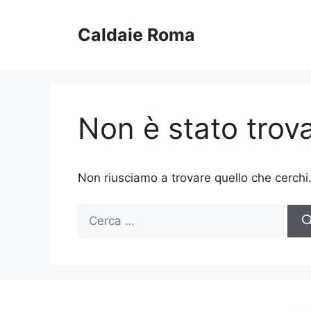
Vai
al
Caldaie Roma
contenuto
Non è stato trova
Non riusciamo a trovare quello che cerchi
Ricerca
per: