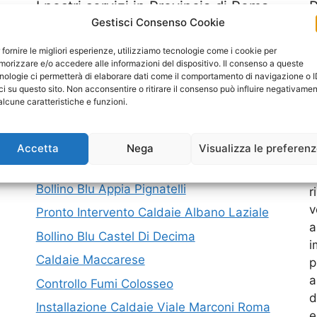
I nostri servizi in Provincia di Roma
Gestisci Consenso Cookie
Caldaie Tivoli Terme
M
 fornire le migliori esperienze, utilizziamo tecnologie come i cookie per
orizzare e/o accedere alle informazioni del dispositivo. Il consenso a queste
Assistenza Caldaie Piazza Mazzini Roma
P
nologie ci permetterà di elaborare dati come il comportamento di navigazione o 
ci su questo sito. Non acconsentire o ritirare il consenso può influire negativame
Bollino Blu Arco Di Travertino
C
alcune caratteristiche e funzioni.
Manutenzione Caldaie Porta Portese
P
Fornitura Caldaie Piazza Vittorio Roma
Accetta
Nega
Visualizza le preferen
N
Pronto Intervento Caldaie Laurentina
m
Bollino Blu Appia Pignatelli
r
v
Pronto Intervento Caldaie Albano Laziale
a
Bollino Blu Castel Di Decima
i
Caldaie Maccarese
p
a
Controllo Fumi Colosseo
d
Installazione Caldaie Viale Marconi Roma
e