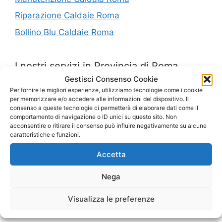
Riparazione Caldaie Roma
Bollino Blu Caldaie Roma
I nostri servizi in Provincia di Roma
Gestisci Consenso Cookie
Per fornire le migliori esperienze, utilizziamo tecnologie come i cookie
Pronto Intervento Caldaie Porta Portese
per memorizzare e/o accedere alle informazioni del dispositivo. Il
consenso a queste tecnologie ci permetterà di elaborare dati come il
Controllo Fumi Piazza Bologna Roma
comportamento di navigazione o ID unici su questo sito. Non
acconsentire o ritirare il consenso può influire negativamente su alcune
Bollino Blu Viale Marconi Roma
caratteristiche e funzioni.
Caldaie Lepanto
Accetta
Assistenza Caldaie Alberone
Nega
Fornitura Caldaie Tor Pagnotta
Installazione Caldaie Ariccia
Visualizza le preferenze
Bollino Blu Due Ponti