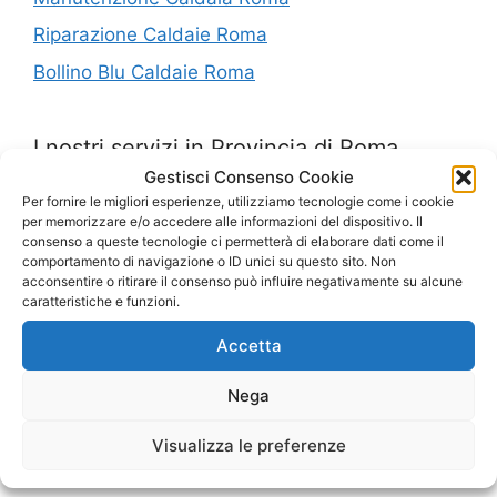
Riparazione Caldaie Roma
Bollino Blu Caldaie Roma
I nostri servizi in Provincia di Roma
Gestisci Consenso Cookie
Per fornire le migliori esperienze, utilizziamo tecnologie come i cookie
Installazione Caldaie Tor Fiscale Roma
per memorizzare e/o accedere alle informazioni del dispositivo. Il
consenso a queste tecnologie ci permetterà di elaborare dati come il
Pronto Intervento Caldaie San Pietro Roma
comportamento di navigazione o ID unici su questo sito. Non
acconsentire o ritirare il consenso può influire negativamente su alcune
Manutenzione Caldaie Testaccio
caratteristiche e funzioni.
Manutenzione Caldaie Pantano
Accetta
Caldaie Cassia
Nega
Manutenzione Caldaie Corso Trieste Roma
Caldaie Colli Aniene
Visualizza le preferenze
Fornitura Caldaie Colle Del Sole