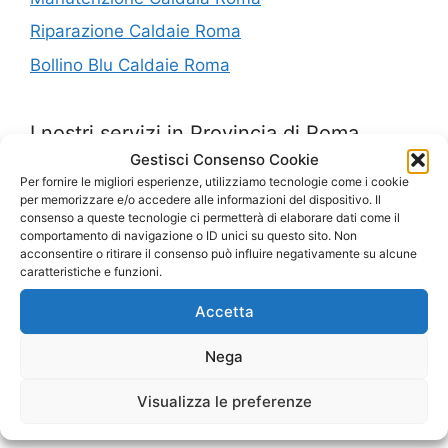
Riparazione Caldaie Roma
Bollino Blu Caldaie Roma
I nostri servizi in Provincia di Roma
Gestisci Consenso Cookie
Per fornire le migliori esperienze, utilizziamo tecnologie come i cookie
Assistenza Caldaie Lariano
per memorizzare e/o accedere alle informazioni del dispositivo. Il
consenso a queste tecnologie ci permetterà di elaborare dati come il
Assistenza Caldaie Pantheon
comportamento di navigazione o ID unici su questo sito. Non
acconsentire o ritirare il consenso può influire negativamente su alcune
Controllo Fumi Monte Compatri
caratteristiche e funzioni.
Installazione Caldaie Ostiense Roma
Accetta
Installazione Caldaie Aranova
Nega
Caldaie Colli Portuensi
Fornitura Caldaie Tor De Cenci
Visualizza le preferenze
Bollino Blu Borghesiana