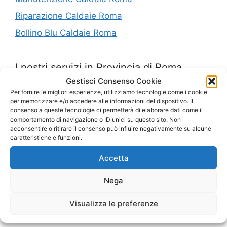
Riparazione Caldaie Roma
Bollino Blu Caldaie Roma
I nostri servizi in Provincia di Roma
Gestisci Consenso Cookie
Per fornire le migliori esperienze, utilizziamo tecnologie come i cookie
Bollino Blu Garbatella
per memorizzare e/o accedere alle informazioni del dispositivo. Il
consenso a queste tecnologie ci permetterà di elaborare dati come il
Pronto Intervento Caldaie Capannelle
comportamento di navigazione o ID unici su questo sito. Non
acconsentire o ritirare il consenso può influire negativamente su alcune
Caldaie Rocca Di Papa
caratteristiche e funzioni.
Installazione Caldaie Colle Palatino
Accetta
Bollino Blu Roma Est
Nega
Caldaie Grotte Celoni
Controllo Fumi Aventino
Visualizza le preferenze
Bollino Blu Monte Compatri