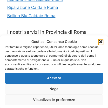
Riparazione Caldaie Roma
Bollino Blu Caldaie Roma
I nostri servizi in Provincia di Roma
Gestisci Consenso Cookie
Controllo Fumi Piazzale Flaminio
Per fornire le migliori esperienze, utilizziamo tecnologie come i cookie
per memorizzare e/o accedere alle informazioni del dispositivo. Il
Pronto Intervento Caldaie Piazza Santa Maria
consenso a queste tecnologie ci permetterà di elaborare dati come il
Maggiore
comportamento di navigazione o ID unici su questo sito. Non
acconsentire o ritirare il consenso può influire negativamente su alcune
Bollino Blu Arco Di Travertino
caratteristiche e funzioni.
Caldaie Verano Roma
Accetta
Caldaie Quadraro
Nega
Fornitura Caldaie Capannelle
Visualizza le preferenze
Assistenza Caldaie Via Veneto Roma