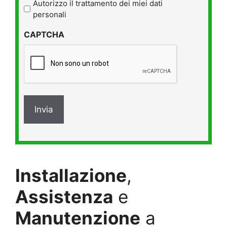
l'informativa
Autorizzo il trattamento dei miei dati
sulla
personali
privacy
CAPTCHA
*
Installazione
,
Assistenza
e
Manutenzione
a