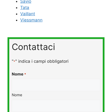
Savio
Tata
Vaillant
Viessmann
Contattaci
"
" indica i campi obbligatori
*
Nome
*
Nome