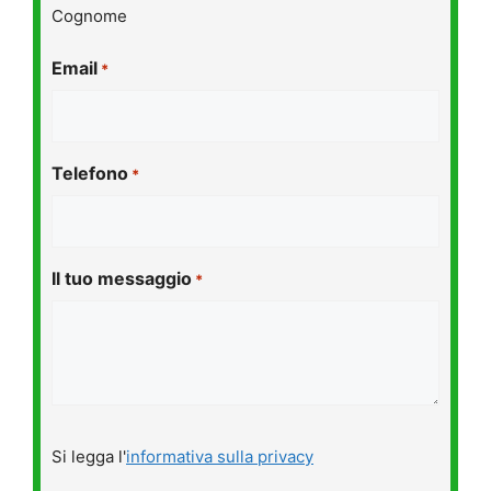
Cognome
Email
*
Telefono
*
Il tuo messaggio
*
Si
Si legga l'
informativa sulla privacy
legga