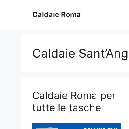
Vai
al
Caldaie Roma
contenuto
Caldaie Sant’An
Caldaie Roma per
tutte le tasche